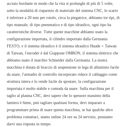
acciaio bordante in modo che la vita si prolunghi di più di 5 volte,
sotto la modalità di risparmio di materiale del sistema CNC, lo scarto
è inferiore a 20 mm per rotolo, circa la piegatrice, abbiamo tre tipi, di
tipo manuale, di tipo pneumatico e di tipo idraulico, ogni tipo ha
caratteristiche diverse. Tutte queste macchine abbiamo usato la
configurazione importata, il cilindro importato dalla Germania
FESTO, e il sistema idraulico è il sistema idraulico Huade + Taiwan
di Taiwan, l'encoder è dal Giappone OMRON, il sistema elettrico che
abbiamo usato il marchio Schneider dalla Germania. La nostra
macchina è dotata di braccio di sospensione in lega di alluminio facile
da usare, l'armadio di controllo incorporato riduce il cablaggio come
struttura intera e lo rende facile da spostare, la configurazione
importata è molto stabile e comoda da usare. Sulla macchina per il
taglio al plasma CNC, devi sapere che lo spessore massimo della
lamiera è 6mm, può tagliare qualsiasi forma, devi imparare a
programmare prima di usare questa macchina, se hai qualche altro
problema contattaci, siamo online 24 ore su 24 servizio, possiamo
darvi una risposta in tempo.