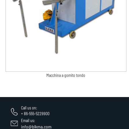
Macchina a gomito tondo
Call us on:
+ 86-555-5229900
Email us:
info@blkma.com