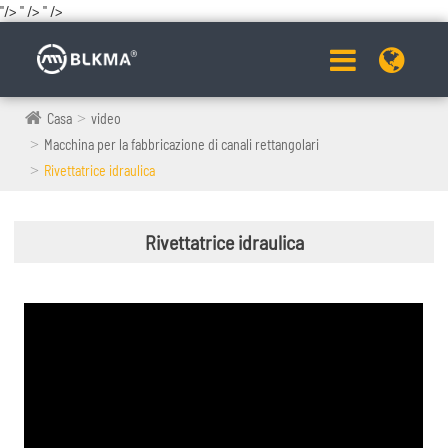
"/>
" />
" />
Casa
video
Macchina per la fabbricazione di canali rettangolari
Rivettatrice idraulica
Rivettatrice idraulica