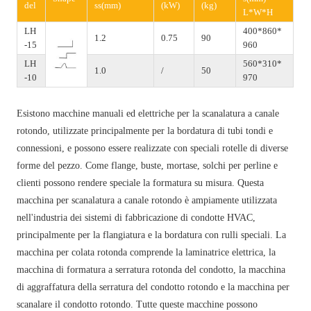
del
ss(mm)
(kW)
(kg)
L*W*H
LH
400*860*
1.2
0.75
90
-15
960
LH
560*310*
1.0
/
50
-10
970
Esistono macchine manuali ed elettriche per la scanalatura a canale
rotondo, utilizzate principalmente per la bordatura di tubi tondi e
connessioni, e possono essere realizzate con speciali rotelle di diverse
forme del pezzo. Come flange, buste, mortase, solchi per perline e
clienti possono rendere speciale la formatura su misura. Questa
macchina per scanalatura a canale rotondo è ampiamente utilizzata
nell'industria dei sistemi di fabbricazione di condotte HVAC,
principalmente per la flangiatura e la bordatura con rulli speciali. La
macchina per colata rotonda comprende la laminatrice elettrica, la
macchina di formatura a serratura rotonda del condotto, la macchina
di aggraffatura della serratura del condotto rotondo e la macchina per
scanalare il condotto rotondo. Tutte queste macchine possono