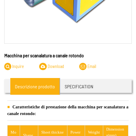
Macchina per scanalatura a canale rotondo
Inquire
Download
Email
Descrizione prodotto
SPECIFICATION
Caratteristiche di prestazione della macchina per scanalatura a
canale rotondo:
Dimension
Mo
Sheet thickne
Power
Weight
Shape
s(mm)